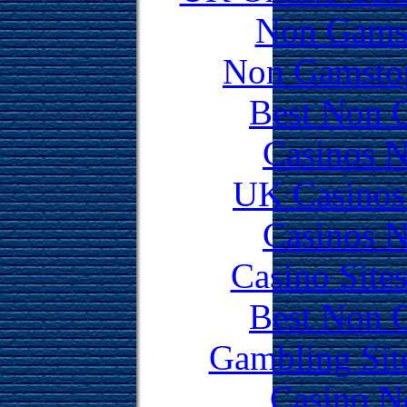
Non Gams
Non Gamstop
Best Non 
Casinos 
UK Casinos
Casinos 
Casino Site
Best Non 
Gambling Sit
Casino N