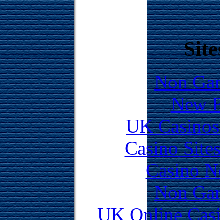
Site
Non Gam
New B
UK Casinos
Casino Site
Casino N
Non Gam
UK Online Cas